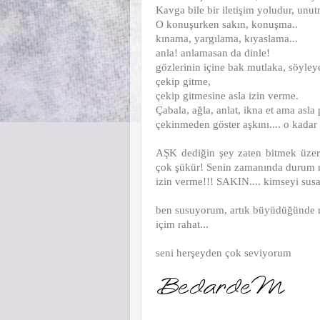
Kavga bile bir iletişim yoludur, unu
O konuşurken sakın, konuşma..
kınama, yargılama, kıyaslama...
anla! anlamasan da dinle!
gözlerinin içine bak mutlaka, söyle
çekip gitme,
çekip gitmesine asla izin verme.
Çabala, ağla, anlat, ikna et ama asla
çekinmeden göster aşkını.... o kadar 
AŞK dediğin şey zaten bitmek üzere
çok şükür! Senin zamanında durum ni
izin verme!!! SAKIN....
kimseyi sus
ben susuyorum, artık büyüdüğünde 
içim rahat...
seni herşeyden çok seviyorum