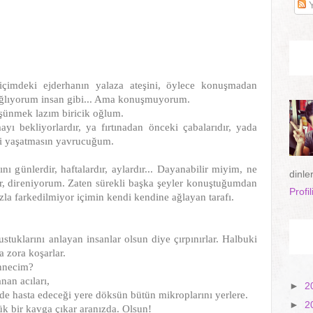
Y
imdeki ejderhanın yalaza ateşini, öylece konuşmadan
ağlıyorum insan gibi... Ama konuşmuyorum.
üşünmek lazım biricik oğlum.
ayı bekliyorlardır, ya fırtınadan önceki çabalarıdır, yada
ini yaşatmasın yavrucuğum.
ı günlerdir, haftalardır, aylardır... Dayanabilir miyim, ne
dinle
, direniyorum. Zaten sürekli başka şeyler konuştuğumdan
Profi
la farkedilmiyor içimin kendi kendine ağlayan tarafı.
tuklarını anlayan insanlar olsun diye çırpınırlar. Halbuki
a zora koşarlar.
annecim?
nan acıları,
►
2
 de hasta edeceği yere döksün bütün mikroplarını yerlere.
►
2
yük bir kavga çıkar aranızda. Olsun!