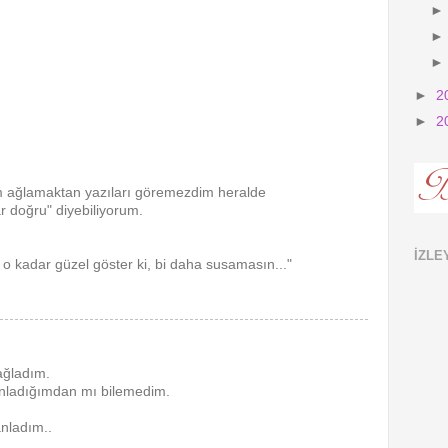
►
2
►
2
 ağlamaktan yazıları göremezdim heralde
 doğru" diyebiliyorum.
İZLE
 o kadar güzel göster ki, bi daha susamasın..."
ağladım.
nladığımdan mı bilemedim.
anladım..