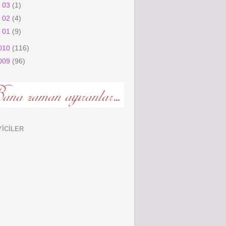
►
03
(1)
►
02
(4)
►
01
(9)
010
(116)
009
(96)
YICILER