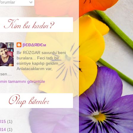
orumlar
βЄƉΔЯƉЄм
Bir RÜZGAR savurdu beni
buralara... Feci tatlı bir
esintiye kapılıp geldim.
Anlatacaklarım var,
rsen....
limin tamamını görüntüle
015
(1)
014
(1)