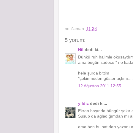
ne Zaman:
11:38
5 yorum:
Nil
dedi ki...
Dünkü ruh halimle okusaydım
ama bugün sadece " ne kadar
hele şurda bittim
"çekinmeden göster aşkını....
12 Ağustos 2011 12:55
yıldız
dedi ki...
Ekran başında hüngür şakır 
Susup da ağladığımdan mı a
ama ben bu satırları yazanı 