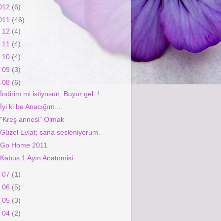
012
(6)
011
(46)
►
12
(4)
►
11
(4)
►
10
(4)
►
09
(3)
▼
08
(6)
İndirim mi istiyosun, Buyur gel..!
İyi ki be Anacığım....
"Kreş annesi" Olmak
Güzel Evlat; sana sesleniyorum.
Go Home 2011
Kabus 1 Ayın Anatomisi
►
07
(1)
►
06
(5)
►
05
(3)
►
04
(2)