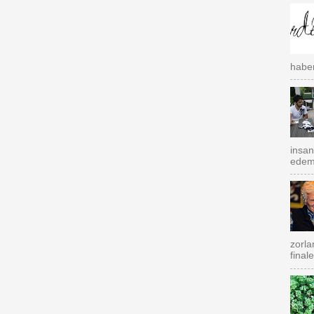
haber
insan
edemi
zorla
final