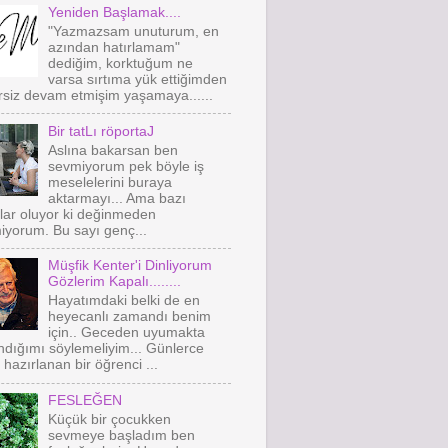
Yeniden Başlamak....
"Yazmazsam unuturum, en
azından hatırlamam"
dediğim, korktuğum ne
varsa sırtıma yük ettiğimden
siz devam etmişim yaşamaya......
Bir tatLı röportaJ
Aslına bakarsan ben
sevmiyorum pek böyle iş
meselelerini buraya
aktarmayı... Ama bazı
lar oluyor ki değinmeden
yorum. Bu sayı genç...
Müşfik Kenter'i Dinliyorum
Gözlerim Kapalı........
Hayatımdaki belki de en
heyecanlı zamandı benim
için.. Geceden uyumakta
ndığımı söylemeliyim... Günlerce
e hazırlanan bir öğrenci ...
FESLEĞEN
Küçük bir çocukken
sevmeye başladım ben