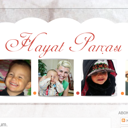
ABON
K
rum.