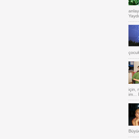
anlay
Yaydı
çocuk
için,
im...
Büyüd