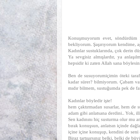
Konuşmuyorum evet, söndürdüm iç
bekliyorum. Şaşırıyorum kendime, 
Kadınlar sustuklarında, çok derin d
Ya sevgisiz almışlardır, ya anlaşılm
hepsidir ki zaten Allah sana böyles
Ben de susuyorumiçimin öteki tarafın
kadar sürer? bilmiyorum. Çabam var
mıdır bilmem, sustuğumda pek de faz
Kadınlar böyledir işte!
hem çaktırmadan susarlar, hem de sus
adam gibi anlatsana derdini.. Yok, ill
Sen kadınını hiç susturma olur mu 
bırak konuşsun, anlatsın içinde dağla
içine içine konuşup, kendini de seni
Biraz tartışırsınız belki, belki de bü