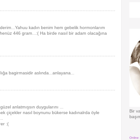
ederim...Yahuu kadın benim hem gebelik hormonlarım
henüz 446 gram...:( Ha birde nasıl bir adam olacağına
lığa bagirmasidir aslında...anlayana...
güzel anlatmışsın duygularını ...
Bir v
ek çiçekler nasıl boynunu bükerse kadınalrda öyle
başım
..
er :(
Online