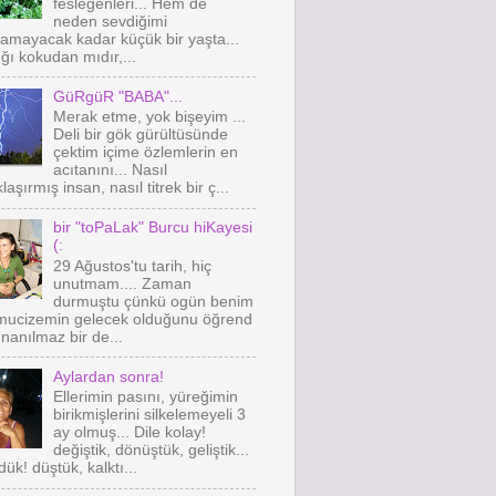
fesleğenleri... Hem de
neden sevdiğimi
amayacak kadar küçük bir yaşta...
ğı kokudan mıdır,...
GüRgüR "BABA"...
Merak etme, yok bişeyim ...
Deli bir gök gürültüsünde
çektim içime özlemlerin en
acıtanını... Nasıl
laşırmış insan, nasıl titrek bir ç...
bir "toPaLak" Burcu hiKayesi
(:
29 Ağustos'tu tarih, hiç
unutmam.... Zaman
durmuştu çünkü ogün benim
 mucizemin gelecek olduğunu öğrend
 İnanılmaz bir de...
Aylardan sonra!
Ellerimin pasını, yüreğimin
birikmişlerini silkelemeyeli 3
ay olmuş... Dile kolay!
değiştik, dönüştük, geliştik...
ük! düştük, kalktı...