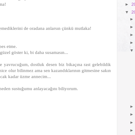
tma!
►
2
▼
2
yemediklerini de oradana anlarsın çünkü mutlaka!
 pes etme.
güzel göster ki, bi daha susamasın...
 yavrucuğum, dostluk desen biz bikaçına rast gelebildik
ce olur bilinmez ama sen kazandıklarının gitmesine sakın
acak kadar üzme annecim...
neden sustuğumu anlayacağını biliyorum.